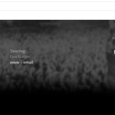
F
Touring:
Live Nation
www
|
email