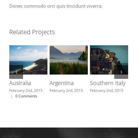
Donec commodo orci quis tincidunt viverra.
Related Projects
Australia
Argentina
Southern Italy
Ca
February 2nd, 2015
February 2nd, 2015
February 2nd, 2015
Janu
|
0 Comments