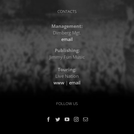
CONTACTS
Management:
Dimberg Mgt.
email
Publishing:
Jimmy Fun Music
Touring:
Live Nation
www
|
email
FOLLOW US